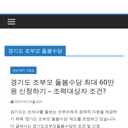
콘
텐
츠
로
건
너
경기도 조부모 돌봄수당
뛰
기
연금·복지·지원금
경기도 조부모 돌봄수당 최대 60만
원 신청하기 – 조력대상자 조건?
2024-06-03
abts
경기도는 손자녀를 돌보는 조부모에게 경제적 지원을 제공하
기 위해 ‘경기도 조부모 돌봄수당’ 제도를 운영하고 있습니다.
이 글에서는 경기도조부모돌봄수당의 조건 및 신청