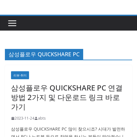
콘
텐
츠
로
건
너
삼성플로우 QUICKSHARE PC
뛰
기
리뷰·취미
삼성플로우 QUICKSHARE PC 연결
방법 2가지 및 다운로드 링크 바로
가기
2023-11-24
abts
삼성플로우 QUICKSHARE PC 많이 찾으시죠? 시대가 발전하
면서 PC나 노트북 등으로 작업을 하시는 분들이 많아졌습니