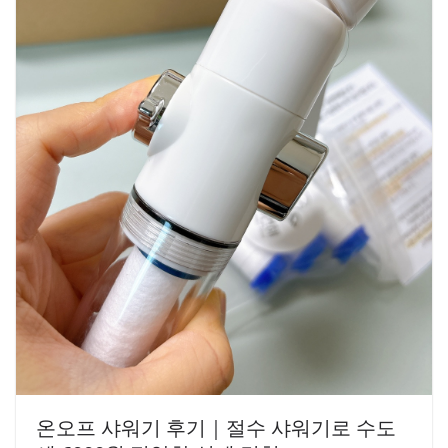
온오프 샤워기 후기｜절수 샤워기로 수도