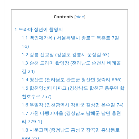
Contents
[
hide
]
1
드라마 정년이 촬영지
1.1
백인제가옥 ( 서울특별시 종로구 북촌로 7길
16)
1.2
강릉 선교장 (강원도 강릉시 운정길 63)
1.3
순천 드라마 촬영장 (전라남도 순천시 비례골
길 24)
1.4
청산도 (전라남도 완도군 청산면 당락리 656)
1.5
합천영상테마파크 (경상남도 합천군 용주면 합
천호수로 757)
1.6
우일각 (인천광역시 강화군 길상면 온수길 74)
1.7
가천 다랭이마을 (경상남도 남해군 남면 홍현
리 779-1)
1.8
사운고택 (충청남도 홍성군 장곡면 홍남동로
989-22)