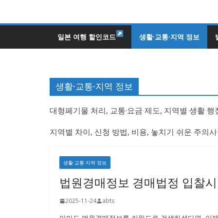
콘
텐
츠
일본 여행 할인코드
생활·교통·지역 정보
로
건
너
생활·교통·지역 정보
뛰
기
대형폐기물 처리, 교통·요금 제도, 지역별 생활 행
지역별 차이, 신청 방법, 비용, 놓치기 쉬운 주
생활·교통·지역 정보
법원경매정보 경매법정 입찰시
2025-11-24
abts
아마도 법원경매정보를 키워드로 검색하셨다면, 이제