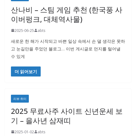
산나비 – 스팀 게임 추천 (한국풍 사
이버펑크, 대체역사물)
2025-06-25
abts
새로운 한 해가 시작되고 바쁜 일상 속에서 손 댈 생각은 못하
고 눈길만을 주었던 블로그… 이번 게시글로 먼지를 털어낼
수 있게
더 읽어보기
리뷰·취미
2025 무료사주 사이트 신년운세 보
기 – 을사년 삼재띠
2025-01-02
abts