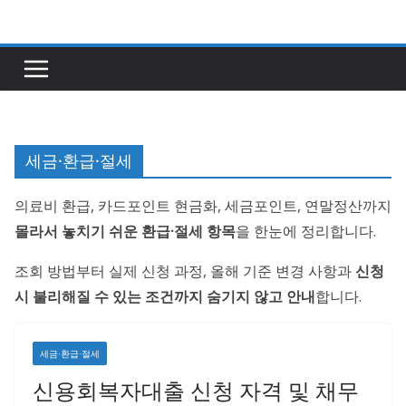
콘
텐
츠
로
건
너
세금·환급·절세
뛰
기
의료비 환급, 카드포인트 현금화, 세금포인트, 연말정산까지
몰라서 놓치기 쉬운 환급·절세 항목
을 한눈에 정리합니다.
조회 방법부터 실제 신청 과정, 올해 기준 변경 사항과
신청
시 불리해질 수 있는 조건까지 숨기지 않고 안내
합니다.
세금·환급·절세
신용회복자대출 신청 자격 및 채무