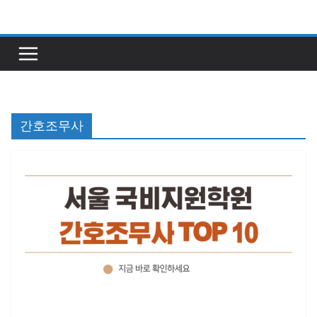
콘
텐
츠
로
건
너
간호조무사
뛰
기