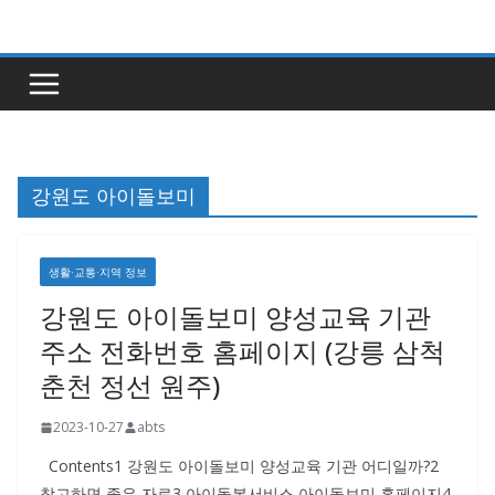
콘
텐
츠
로
건
너
강원도 아이돌보미
뛰
기
생활·교통·지역 정보
강원도 아이돌보미 양성교육 기관
주소 전화번호 홈페이지 (강릉 삼척
춘천 정선 원주)
2023-10-27
abts
Contents1 강원도 아이돌보미 양성교육 기관 어디일까?2
참고하면 좋은 자료3 아이돌봄서비스 아이돌보미 홈페이지4