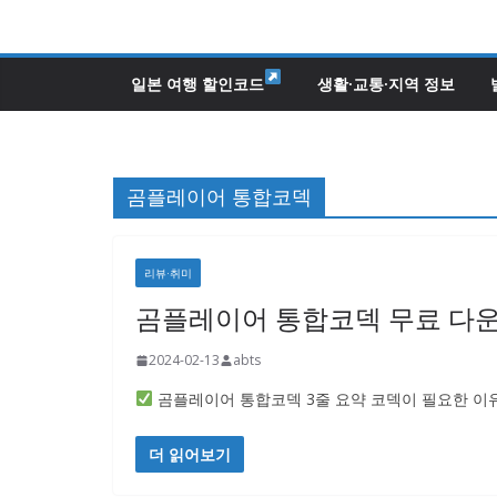
콘
텐
츠
일본 여행 할인코드
생활·교통·지역 정보
로
건
너
곰플레이어 통합코덱
뛰
기
리뷰·취미
곰플레이어 통합코덱 무료 다운로드
2024-02-13
abts
곰플레이어 통합코덱 3줄 요약 코덱이 필요한 이
더 읽어보기