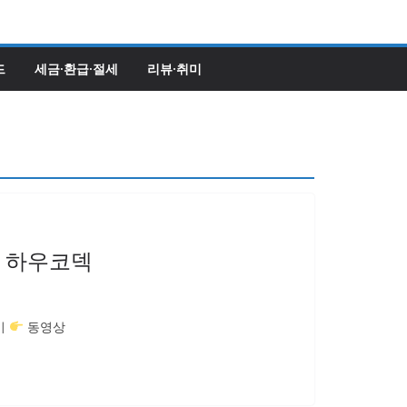
드
세금·환급·절세
리뷰·취미
는 하우코덱
기
동영상