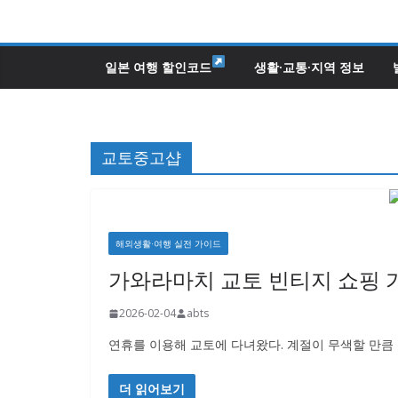
콘
텐
츠
일본 여행 할인코드
생활·교통·지역 정보
로
건
너
교토중고샵
뛰
기
해외생활·여행 실전 가이드
가와라마치 교토 빈티지 쇼핑 
2026-02-04
abts
연휴를 이용해 교토에 다녀왔다. 계절이 무색할 만큼
더 읽어보기