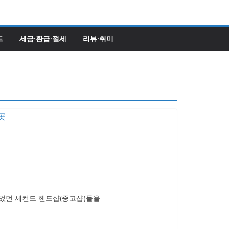
드
세금·환급·절세
리뷰·취미
있었던 세컨드 핸드샵(중고샵)들을