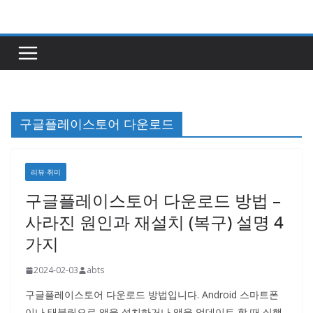
콘
텐
츠
로
건
너
구글플레이스토어 다운로드
뛰
기
리뷰·취미
구글플레이스토어 다운로드 방법 –
사라진 원인과 재설치 (복구) 설명 4
가지
2024-02-03
abts
구글플레이스토어 다운로드 방법입니다. Android 스마트폰
이나 태블릿으로 앱을 설치하거나 앱을 업데이트 할 때 실행