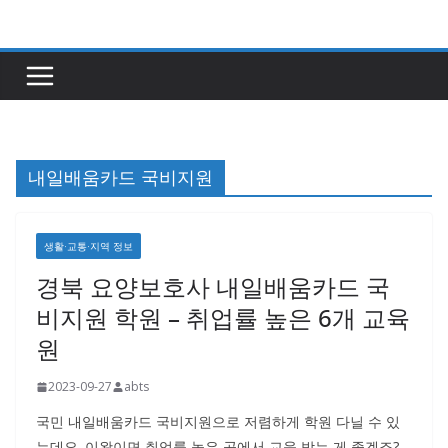
콘
텐
츠
로
건
너
내일배움카드 국비지원
뛰
기
생활·교통·지역 정보
경북 요양보호사 내일배움카드 국
비지원 학원 – 취업률 높은 6개 교육
원
2023-09-27
abts
국민 내일배움카드 국비지원으로 저렴하게 학원 다닐 수 있
는데요. 이왕이면 취업률 높은 곳에서 교육 받는 게 좋겠죠?