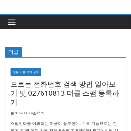
콘
텐
츠
로
건
너
더콜
뛰
기
생활·교통·지역 정보
모르는 전화번호 검색 방법 알아보
기 및 027610813 더콜 스팸 등록하
기
2024-11-14
abts
스팸전화를 여과되는 어플이 풍부한데, 주요 기능으로는 전
화가 올 때 알림 창에 전화번호와 공유데이터 투표데이터 AI