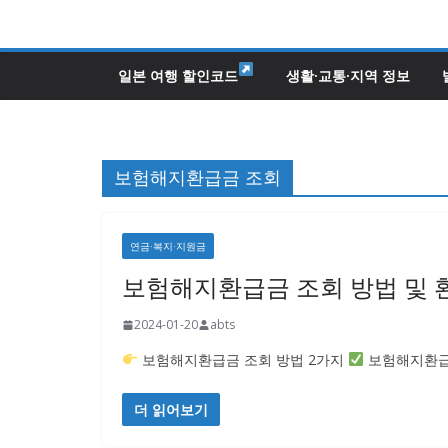
콘
텐
츠
일본 여행 할인코드
생활·교통·지역 정보
로
건
너
보험해지환급금 조회
뛰
기
연금·복지·지원금
보험해지환급금 조회 방법 및 환
2024-01-20
abts
보험해지환급금 조회 방법 2가지
보험해지환급
더 읽어보기