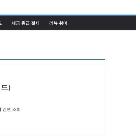
드
세금·환급·절세
리뷰·취미
드)
에 간편 조회