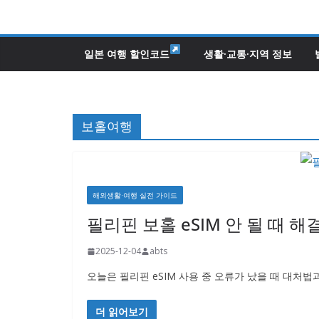
콘
텐
츠
일본 여행 할인코드
생활·교통·지역 정보
로
건
너
보홀여행
뛰
기
해외생활·여행 실전 가이드
필리핀 보홀 eSIM 안 될 때 
2025-12-04
abts
오늘은 필리핀 eSIM 사용 중 오류가 났을 때 대처
더 읽어보기