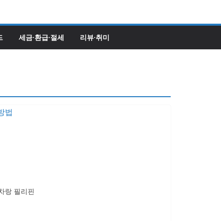
드
세금·환급·절세
리뷰·취미
시차랑 필리핀