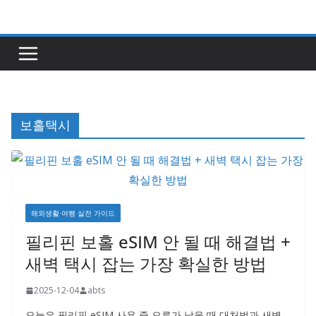
콘
텐
츠
로
건
너
보홀택시
뛰
기
해외생활·여행 실전 가이드
필리핀 보홀 eSIM 안 될 때 해결법 +
새벽 택시 잡는 가장 확실한 방법
2025-12-04
abts
오늘은 필리핀 eSIM 사용 중 오류가 났을 때 대처법과 새벽