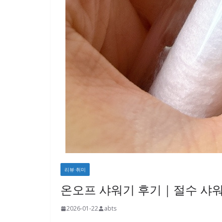
리뷰·취미
온오프 샤워기 후기｜절수 샤워기
2026-01-22
abts