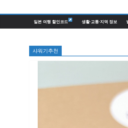
콘
텐
츠
일본 여행 할인코드
생활·교통·지역 정보
로
건
너
샤워기추천
뛰
기