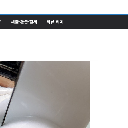
드
세금·환급·절세
리뷰·취미