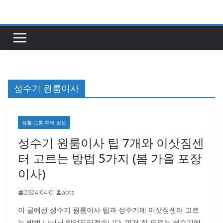
콘
텐
츠
로
건
너
성수기 원룸이사
뛰
기
생활·교통·지역 정보
성수기 원룸이사 팁 7개와 이삿짐센
터 고르는 방법 5가지 (봄 가을 포장
이사)
2024-04-01
abts
이 글에선 성수기 원룸이사 팁과 성수기에 이삿짐센터 고르
는 방법 나눠서 알려드리겠습니다. 먼저 잘 모르는 성수기에