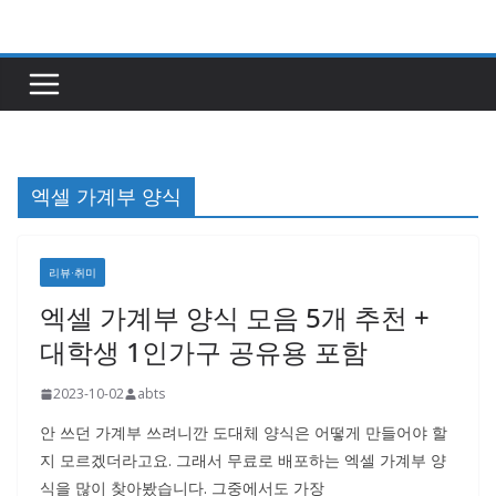
콘
텐
츠
로
건
너
엑셀 가계부 양식
뛰
기
리뷰·취미
엑셀 가계부 양식 모음 5개 추천 +
대학생 1인가구 공유용 포함
2023-10-02
abts
안 쓰던 가계부 쓰려니깐 도대체 양식은 어떻게 만들어야 할
지 모르겠더라고요. 그래서 무료로 배포하는 엑셀 가계부 양
식을 많이 찾아봤습니다. 그중에서도 가장