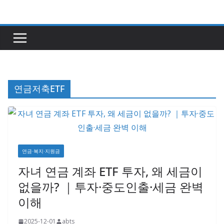
콘
텐
츠
로
건
너
연금저축ETF
뛰
기
연금·복지·지원금
자녀 연금 계좌 ETF 투자, 왜 세금이
없을까? ｜투자·중도인출·세금 완벽
이해
2025-12-01
abts