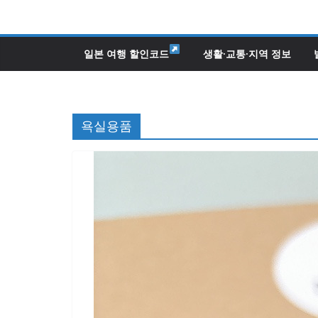
콘
텐
츠
일본 여행 할인코드
생활·교통·지역 정보
로
건
너
욕실용품
뛰
기