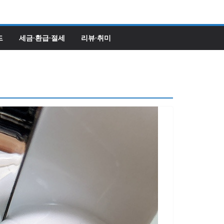
드
세금·환급·절세
리뷰·취미