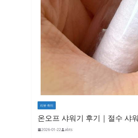
리뷰·취미
온오프 샤워기 후기｜절수 샤워기
2026-01-22
abts