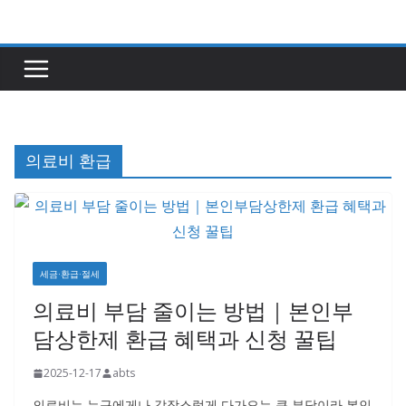
콘
텐
츠
로
건
너
의료비 환급
뛰
기
세금·환급·절세
의료비 부담 줄이는 방법｜본인부
담상한제 환급 혜택과 신청 꿀팁
2025-12-17
abts
의료비는 누구에게나 갑작스럽게 다가오는 큰 부담이라 본인