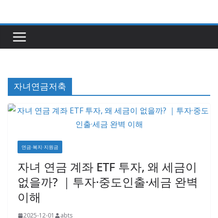
콘
텐
츠
로
건
너
자녀연금저축
뛰
기
연금·복지·지원금
자녀 연금 계좌 ETF 투자, 왜 세금이
없을까? ｜투자·중도인출·세금 완벽
이해
2025-12-01
abts