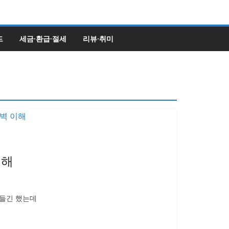
드
세금·환급·절세
리뷰·취미
이해
만들긴 했는데