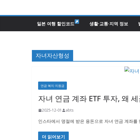
콘
텐
츠
일본 여행 할인코드
생활·교통·지역 정보
로
건
너
자녀자산형성
뛰
기
연금·복지·지원금
자녀 연금 계좌 ETF 투자, 왜
2025-12-01
abts
인스타에서 명절에 받은 용돈으로 자녀 연금 계좌를 만
더 읽어보기