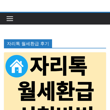
콘
텐
츠
로
건
너
자리톡 월세환급 후기
뛰
기