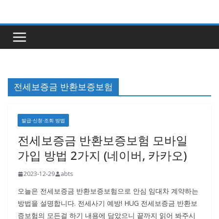
콘
텐
츠
로
건
너
전세보증금 반환보증보험
뛰
기
발급·신청·조회 방법
전세보증금 반환보증보험 모바일
가입 방법 2가지 (네이버, 카카오)
2023-12-29
abts
오늘은 전세보증금 반환보증보험으로 안심 임대차 계약하는
방법을 설명합니다. 전세사기 예방! HUG 전세보증금 반환보
증보험의 모든걸 하기 내용에 담았으니 끝까지 읽어 봐주시