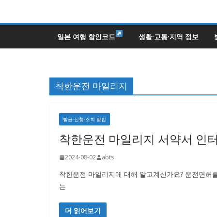
콘
텐
츠
일본 여행 할인코드
생활·교통·지역 정보
로
건
너
착한운전 마일리지
뛰
기
발급·신청·조회 방법
착한운전 마일리지 서약서 인터
2024-08-02
abts
착한운전 마일리지에 대해 알고계신가요? 운전면허를
는
더 읽어보기