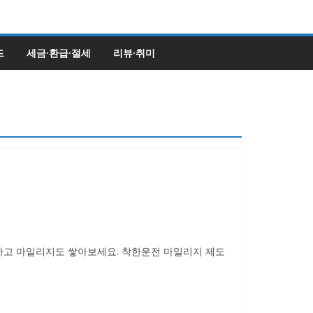
드
세금·환급·절세
리뷰·취미
하고 마일리지도 쌓아보세요. 착한운전 마일리지 제도