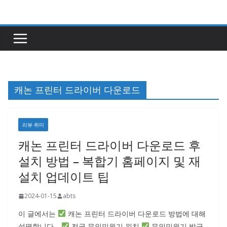
콘
텐
츠
로
건
너
캐논 프린터 드라이버 다운로드
뛰
기
리뷰·취미
캐논 프린터 드라이버 다운로드 후
설치 방법 – 복합기 홈페이지 및 재
설치 업데이트 팁
2024-01-15
abts
이 글에서는
캐논 프린터 드라이버 다운로드 방법에 대해
설명합니다.
전국 무인민원기 위치
무인민원기 발급