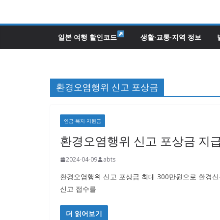
콘
텐
츠
일본 여행 할인코드
생활·교통·지역 정보
로
건
너
환경오염행위 신고 포상금
뛰
기
연금·복지·지원금
환경오염행위 신고 포상금 지급기
2024-04-09
abts
환경오염행위 신고 포상금 최대 300만원으로 환경
신고 접수를
더 읽어보기