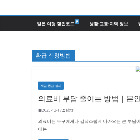
콘
텐
츠
일본 여행 할인코드
생활·교통·지역 정보
로
건
너
환급 신청방법
뛰
기
세금·환급·절세
의료비 부담 줄이는 방법｜본인
2025-12-17
abts
의료비는 누구에게나 갑작스럽게 다가오는 큰 부담이
에는