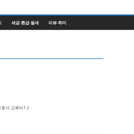
드
세금·환급·절세
리뷰·취미
보호사 교육비1.2