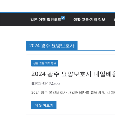
콘
텐
츠
일본 여행 할인코드
생활·교통·지역 정보
로
건
너
2024 광주 요양보호사
뛰
기
생활·교통·지역 정보
2024 광주 요양보호사 내일배
2023-12-13
abts
2024 광주 요양보호사 내일배움카드 교육비 및 시험장소
더 읽어보기