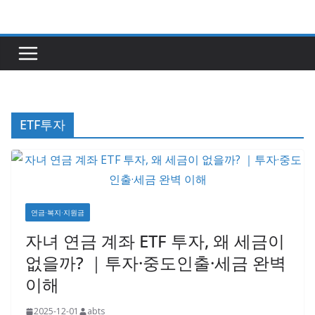
콘
텐
츠
로
건
너
ETF투자
뛰
기
연금·복지·지원금
자녀 연금 계좌 ETF 투자, 왜 세금이
없을까? ｜투자·중도인출·세금 완벽
이해
2025-12-01
abts