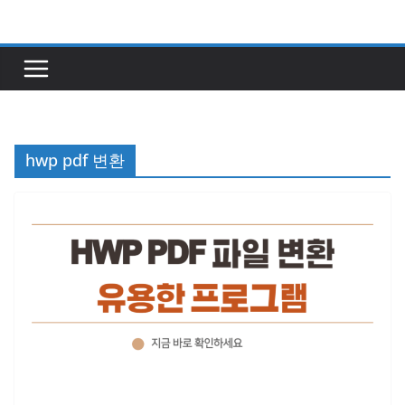
콘
텐
츠
로
건
너
hwp pdf 변환
뛰
기