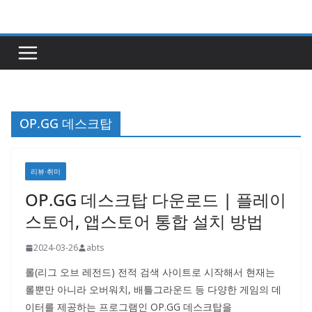
콘
텐
츠
로
건
너
OP.GG 데스크탑
뛰
기
리뷰·취미
OP.GG 데스크탑 다운로드 | 플레이
스토어, 앱스토어 통합 설치 방법
2024-03-26
abts
롤(리그 오브 레전드) 전적 검색 사이트로 시작해서 현재는
롤뿐만 아니라 오버워치, 배틀그라운드 등 다양한 게임의 데
이터를 제공하는 프로그램인 OP.GG 데스크탑을