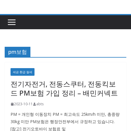
콘
텐
츠
로
건
너
pm보험
뛰
기
세금·환급·절세
전기자전거, 전동스쿠터, 전동킥보
드 PM보험 가입 정리 – 배민커넥트
2023-10-11
abts
PM = 개인형 이동장치 PM = 최고속도 25km/h 미만, 총중량
30kg 미만 PM보험은 행정안전부에서 규정하고 있습니다.
[참고] 전기오토바이 보험료 및