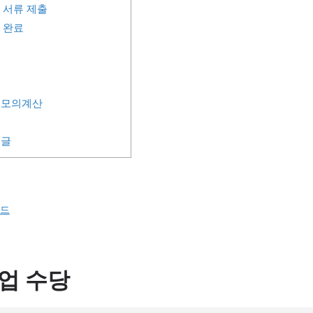
부 서류 제출
청 완료
 모의계산
 글
로드
업 수당