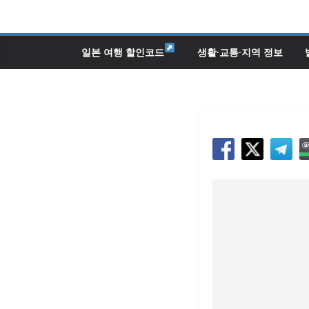
콘
텐
츠
일본 여행 할인코드
생활·교통·지역 정보
로
건
너
뛰
기