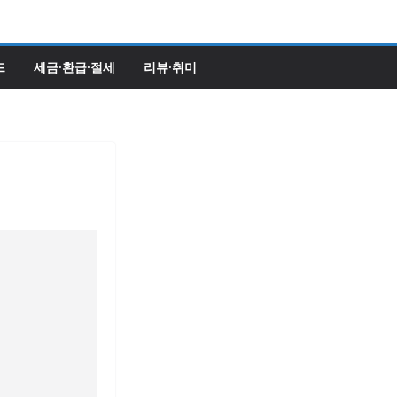
드
세금·환급·절세
리뷰·취미