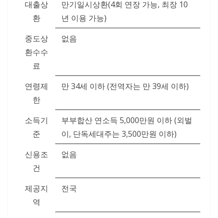
대출상
만기일시상환(4회 연장 가능, 최장 10
환
년 이용 가능)
중도상
없음
환수수
료
연령제
만 34세 이하 (전역자는 만 39세 이하)
한
소득기
부부합산 연소득 5,000만원 이하 (외벌
준
이, 단독세대주는 3,500만원 이하)
신용조
없음
건
제공지
전국
역