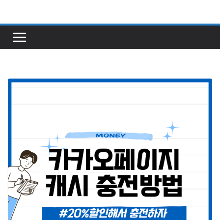
콘
텐
츠
로
건
너
뛰
기