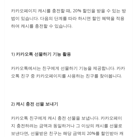
카카오페이지 캐시를 충전할 때, 20% 할인을 받을 수 있는 방
법이 있습니다. 다음의 단계를 따라 하시면 할인 혜택을 적용
하여 캐시를 충전할 수 있습니다.
1) 카카오톡 선물하기 기능 활용
카카오톡에서는 친구에게 선물하기 기능을 제공합니다. 카카
오톡 친구 중 카카오페이지를 사용하는 친구를 찾아봅니다.
2) 캐시 충전 선물 보내기
카카오톡 친구에게 캐시 충전 선물을 보냅니다. 카카오페이
지 충전하려는 금액과 동일하거나 그 이상의 캐시를 선물로
보낸다면, 선물받은 친구는 해당 금액의 20%를 할인받아 캐