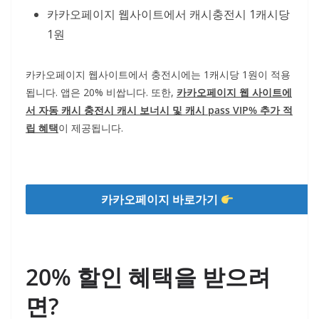
카카오페이지 웹사이트에서 캐시충전시 1캐시당
1원
카카오페이지 웹사이트에서 충전시에는 1캐시당 1원이 적용
됩니다. 앱은 20% 비쌉니다. 또한,
카카오페이지 웹 사이트에
서 자동 캐시 충전시 캐시 보너시 및 캐시 pass VIP% 추가 적
립 혜택
이 제공됩니다.
카카오페이지 바로가기
20% 할인 혜택을 받으려
면?