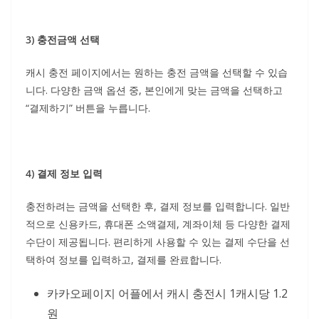
3) 충전금액 선택
캐시 충전 페이지에서는 원하는 충전 금액을 선택할 수 있습
니다. 다양한 금액 옵션 중, 본인에게 맞는 금액을 선택하고
“결제하기” 버튼을 누릅니다.
4) 결제 정보 입력
충전하려는 금액을 선택한 후, 결제 정보를 입력합니다. 일반
적으로 신용카드, 휴대폰 소액결제, 계좌이체 등 다양한 결제
수단이 제공됩니다. 편리하게 사용할 수 있는 결제 수단을 선
택하여 정보를 입력하고, 결제를 완료합니다.
카카오페이지 어플에서 캐시 충전시 1캐시당 1.2
원