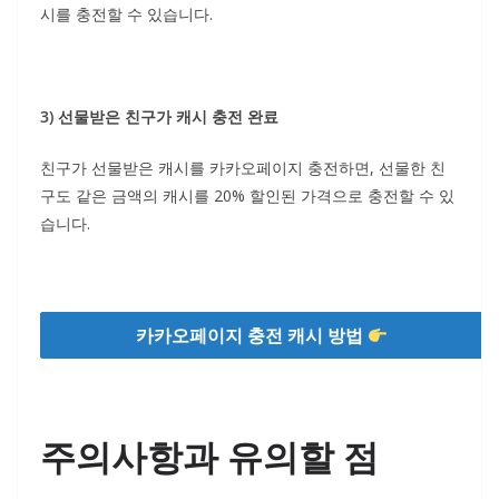
시를 충전할 수 있습니다.
3) 선물받은 친구가 캐시 충전 완료
친구가 선물받은 캐시를 카카오페이지 충전하면, 선물한 친
구도 같은 금액의 캐시를 20% 할인된 가격으로 충전할 수 있
습니다.
카카오페이지 충전 캐시 방법
주의사항과 유의할 점